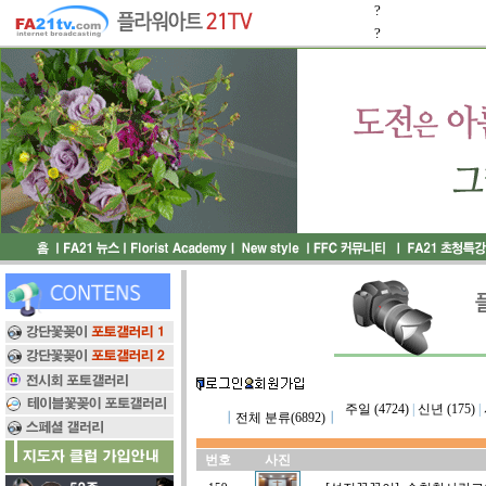
?
?
주일 (4724)
|
신년 (175)
|
┃
전체 분류(6892)
┃
번호
사진