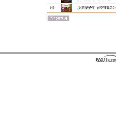
[성전꽃꽂이]
상주제일교회
145