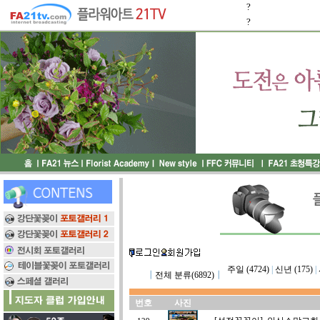
?
?
주일 (4724)
|
신년 (175)
|
┃
전체 분류(6892)
┃
번호
사진