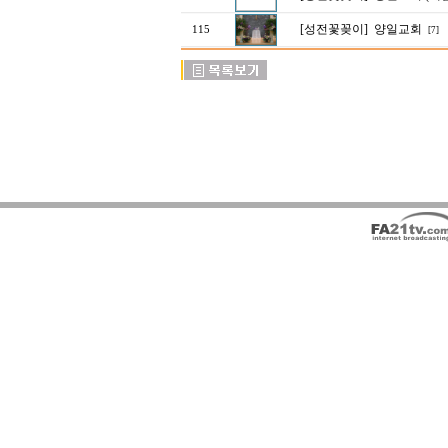
[성전꽃꽂이]
양일교회
115
[7]