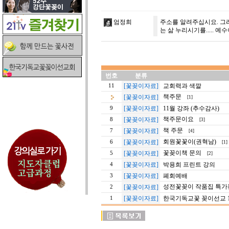
엄정희
주소를 알려주십시요. 그
는 삶 누리시기를..... 
번호
분류
[꽃꽂이자료]
교회력과 색깔
11
책주문
[꽃꽂이자료]
[1]
[꽃꽂이자료]
11월 강좌 (추수감사)
9
책주문이요
[꽃꽂이자료]
8
[3]
책 주문
[꽃꽂이자료]
7
[4]
회원꽃꽃이(권혁남)
[꽃꽂이자료]
6
[1]
꽃꽂이책 문의
[꽃꽂이자료]
5
[2]
[꽃꽂이자료]
박용희 프린트 강의
4
[꽃꽂이자료]
폐회예배
3
성전꽃꽂이 작품집 특가
[꽃꽂이자료]
2
[꽃꽂이자료]
한국기독교꽃 꽂이선교 11
1