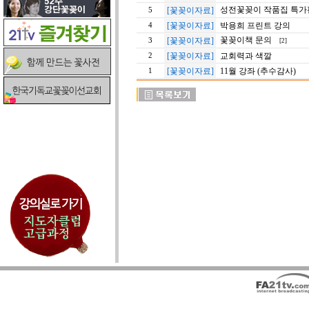
성전꽃꽂이 작품집 특가
[꽃꽂이자료]
5
[꽃꽂이자료]
박용희 프린트 강의
4
꽃꽂이책 문의
[꽃꽂이자료]
3
[2]
[꽃꽂이자료]
교회력과 색깔
2
[꽃꽂이자료]
11월 강좌 (추수감사)
1