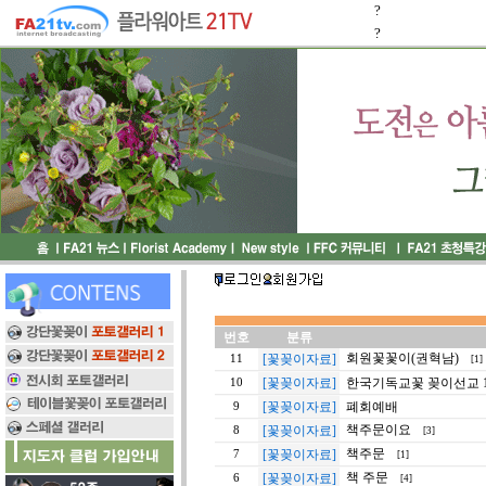
?
?
번호
분류
회원꽃꽃이(권혁남)
[꽃꽂이자료]
11
[1]
[꽃꽂이자료]
한국기독교꽃 꽂이선교 11
10
[꽃꽂이자료]
폐회예배
9
책주문이요
[꽃꽂이자료]
8
[3]
책주문
[꽃꽂이자료]
7
[1]
책 주문
[꽃꽂이자료]
6
[4]