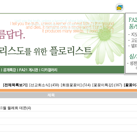
[전체목록보기]
[선교회소식] (450)
[회원꽃꽂이] (514)
[꽃꽂이특강] (167)
[꽃꽂이자
제목
월 월례회 데몬(4)