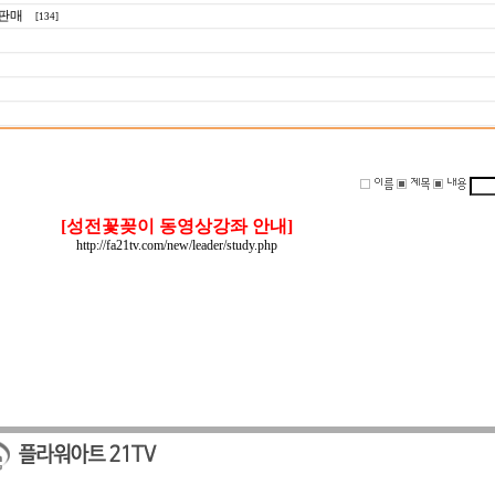
판매
[134]
[성전꽃꽂이 동영상강좌 안내]
http://fa21tv.com/new/leader/study.php