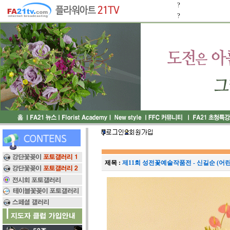
?
?
제목 :
제11회 성전꽃예술작품전 - 신길순 (어