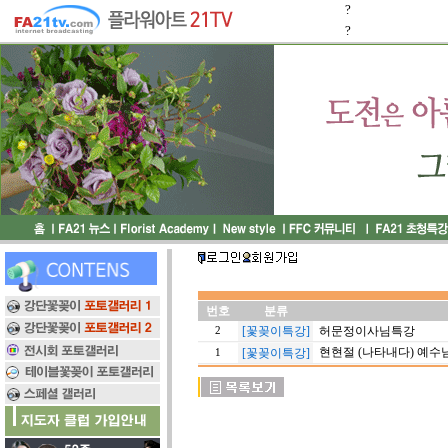
?
?
번호
분류
[꽃꽂이특강]
허문정이사님특강
2
현현절 (나타내다) 예수
[꽃꽂이특강]
1