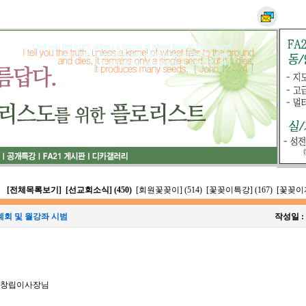
[전체목록보기]
[선교회소식] (450)
[회원꽃꽂이] (514)
[꽃꽂이특강] (167)
[꽃꽂이자
례회 및 월강좌 시범
작성일 :
 창립이사장님