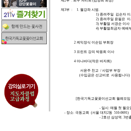
제2부 : 회무 처리회 (김양희 회장)
제3부 : 1. 월강좌 시범.
1) 종려주일 김순자 이
2) 종려주일 윤필은 이
3) 부활절 서경순 이사
4) 부활절최금자 예배부 
2 케익장식 이순임 부
3 프린트 강의 박용희 이사
4 아나바다(작은 바자회)
서윤주 친교 / 사업부 부장
(수입금은 선교비로 사용됩
[한국기독교꽃꽂이선교회 월례모임 
- 일시: 매월 첫 월요일 11시~
- 장소: 극동교회 (서울 대치2동 510-0691)
- 2호선 삼성역. 3번출구 / 3