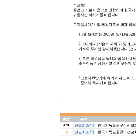
* 샬롬!!
즐겁고 기쁜 마음으로 연합하여 한국기독
귀한시간 되시기를 바랍니다
* 다음세대가 잘 세워지도록 함께 힘써
1.3월 월례회는 2023년 일시3월6일(월
2.아나바다 (작은 바자회)가 열리오니 
기져와 주시면 감사하겠습니다.(선교비
3..모든 회원님들 월례회 참석하셔서 
좋은작품 감상하시고 성전꽃꽂이 많은
*코로나19방역에 유의 하시고 마스크와
준수해 주시기 바랍니다
번호
분류
[선교회소식]
한국기독교꽃꽂이선교회 2
420
[선교회소식]
한국기독교꽃꽂이선교회 2