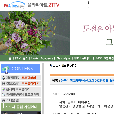
?
?
제목 :
한국기독교꽃꽂이선교회 2023년3월 월
제1부 : 경건예배
사회 : 김복자 예배부장
말씀선포 정성렬 선교사님 기도 허문정