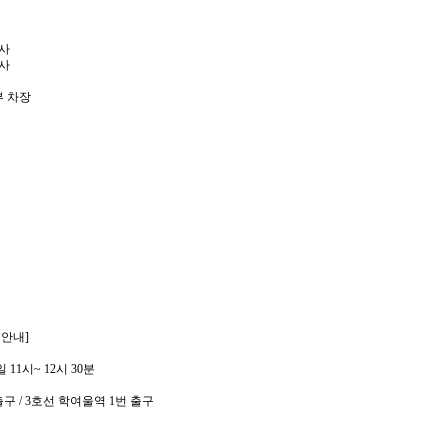
사
사
차장
회장
니다)
안내]
 12시 30분
호선 학여울역 1번 출구