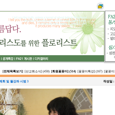
[전체목록보기]
[선교회소식] (450)
[회원꽃꽂이] (514)
[꽃꽂이특강] (167)
[꽃꽂이자
례회 및 월강좌 시범 3
작성일 :