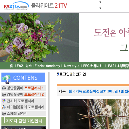
?
?
제목 :
한국기독교꽃꽂이선교회 2016년 1월 월