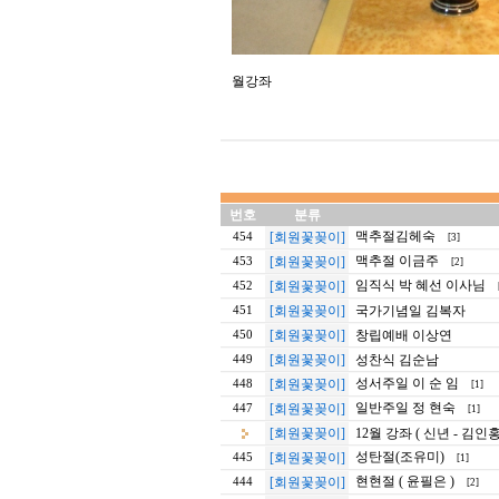
월강좌
번호
분류
맥추절김헤숙
[회원꽃꽂이]
454
[3]
맥추절 이금주
[회원꽃꽂이]
453
[2]
임직식 박 혜선 이사님
[회원꽃꽂이]
452
[회원꽃꽂이]
국가기념일 김복자
451
[회원꽃꽂이]
창립예배 이상연
450
[회원꽃꽂이]
성찬식 김순남
449
성서주일 이 순 임
[회원꽃꽂이]
448
[1]
일반주일 정 현숙
[회원꽃꽂이]
447
[1]
[회원꽃꽂이]
12월 강좌 ( 신년 - 김인홍
성탄절(조유미)
[회원꽃꽂이]
445
[1]
현현절 ( 윤필은 )
[회원꽃꽂이]
444
[2]