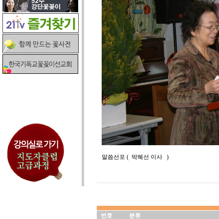
말씀선포 ( 박혜선 이사 )
번호
분류