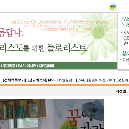
[전체목록보기]
[선교회소식] (450)
[회원꽃꽂이] (514)
[꽃꽂이특강] (167)
[꽃꽂이자
작성일 :