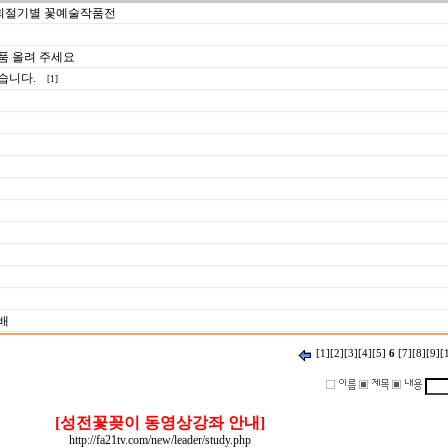
교회절기별 꽃예술작품전
품 올려 주세요
습니다.
[1]
배
[1]
[2]
[3]
[4]
[5]
6
[7]
[8]
[9]
[
[성전꽃꽂이 동영상강좌 안내]
http://fa21tv.com/new/leader/study.php