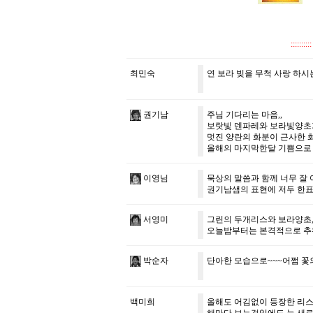
::::
최민숙
연 보라 빚을 무척 사랑 하시
권기남
주님 기다리는 마음,,
보랏빛 덴파레와 보라빛양초가
멋진 양란의 화분이 근사한 화
올해의 마지막한달 기쁨으로 
이영님
묵상의 말씀과 함께 너무 잘 
권기남샘의 표현에 저두 한
서영미
그린의 두개리스와 보라양초,
오늘밤부터는 본격적으로 추워
박순자
단아한 모습으로~~~어쩜 꽃
백미희
올해도 어김없이 등장한 리스.