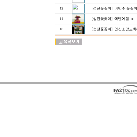
[성전꽃꽂이]
이번주 꽃꽂
12
[성전꽃꽂이]
에벤에셀
11
[1]
[성전꽃꽂이]
안산소망교회(
10