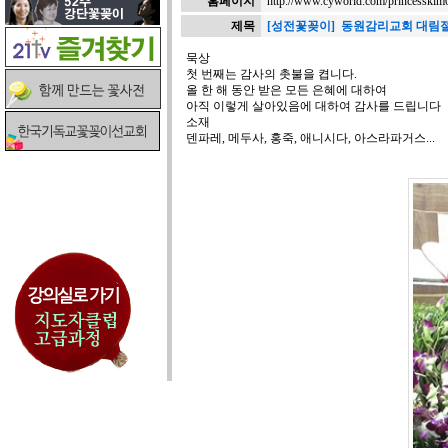
홈페이지
http://www.cyworld.com/princesskim
제목
[성전꽃꽂이] 동원감리교회 대림절 1주
묵상
첫 번째는 감사의 촛불을 켭니다.
올 한 해 동안 받은 모든 은혜에 대하여
아직 이렇게 살아있음에 대하여 감사를 드립니다
소재
덴파레, 메두사, 홍죽, 애니시다, 아스라파거스...