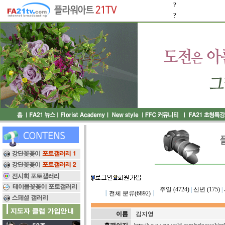
?
?
주일 (4724)
|
신년 (175)
|
┃
전체 분류(6892)
┃
이름
김지영