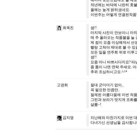
해마다 보는것임에도 늘 새로
작년에는 바닥에 나란히 촛
올해는 높게 밝히셨네요.
이번주는 어떻게 연결된작품일
최옥진
샘!!
마지막 사진이 안보이니 마치
매 주 올라오는 작품블을 늘 
제 컴이 요즘 이상해져서 선
빨랑 고쳐야 제대로 볼 수 있
모든 일을 연주회 뒤로 미루고 
샘!!
요즘 마니 바쁘시다지요? 따
좀 틈이 나면 연락 주세요. 아
추위 조심하시고요.^^*
고경희
절대 군더더기 없이..
꼭 필요한 만큼만..
절제된 아름다움에 이번 작품
그린과 보라가 멋지게 조화를
샬롬~!
김지영
지난해와 마찬가지로 이번 대
다녀가신 선생님들 감사합니