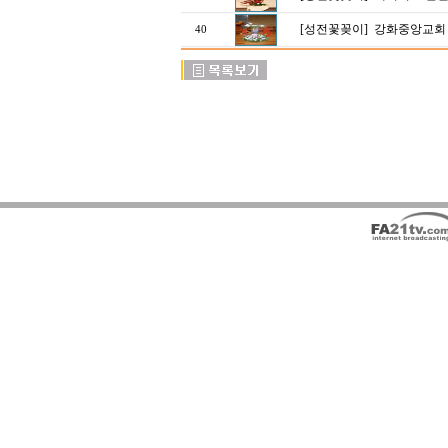
[성전꽃꽂이]
강화중앙교회 
40