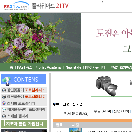
?
?
주일 (4724)
|
신년 (175)
|
┃
전체 분류(6892)
┃
번호
사진