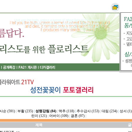
사순 (591)
|
부활 (235)
|
성령강림 (84)
|
맥추 (118)
|
추수감사 (153)
|
대림 (234)
|
성서 (1)
린이 (121)
|
어버이 (109)
|
결혼 (97)
|
제목
글