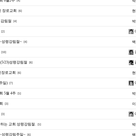
 6월2주
박
[4]
인 장로교회
현
[6]
령감림절
박
[4]
[2]
~성령강림절~
백
[4]
[10]
5/23)성령강림절
[6]
인장로교회
현
[6]
주일)
[7]
 5월 4주
박
[5]
회
이
[3]
[3]
하는 교회.성령강림절.
박
[5]
~성령강림주일~
백
[6]