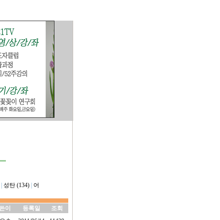
|
성탄 (134)
|
어
쓴이
등록일
조회