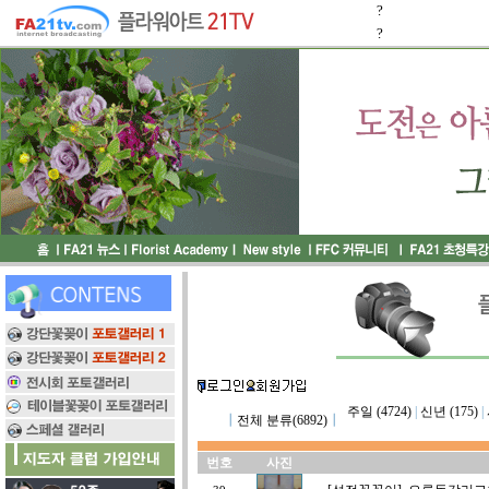
?
?
주일 (4724)
|
신년 (175)
|
┃
전체 분류(6892)
┃
번호
사진