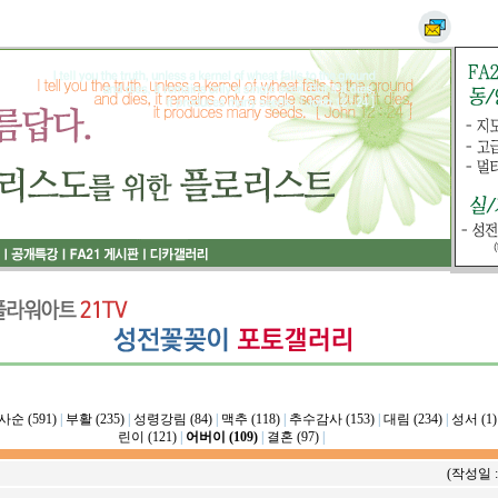
사순 (591)
|
부활 (235)
|
성령강림 (84)
|
맥추 (118)
|
추수감사 (153)
|
대림 (234)
|
성서 (1)
린이 (121)
|
어버이 (109)
|
결혼 (97)
|
(작성일 