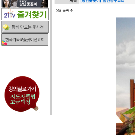
제목
[성전꽃꽂이] 침산동부교회
5월 둘째주