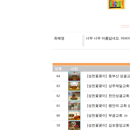
::::
최해영
너무 너무 아름답네요. 어버이
번호
사진
[성전꽃꽂이]
동부산 성결
64
[성전꽃꽂이]
상주제일교회
63
[성전꽃꽂이]
천안성결교회
62
[성전꽃꽂이]
평안의 교회 
61
[성전꽃꽂이]
부광교회
60
[4]
[성전꽃꽂이]
김포중앙교회
59