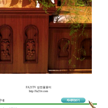
FA21TV 성전꽃꽂이
http://fa21tv.com