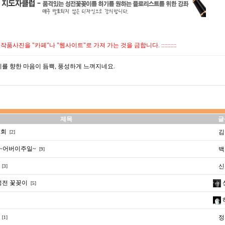
:::::: 작품사진을 "카페"나 "웹사이트"로 가져 가는 것을 금합니다. ::::::::::
를 향한 마음이 듬쁙, 풍성하게 느껴지네요.
제목
글
교회
김
[2]
~어버이주일~
백
[9]
신
[3]
성전 꽃꽂이
[5]
정
[1]