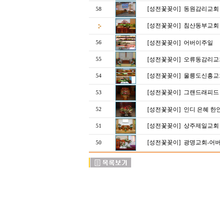
[성전꽃꽂이]
동원감리교회 어
58
[성전꽃꽂이]
침산동부교회
[성전꽃꽂이]
어버이주일
56
[성전꽃꽂이]
오류동감리교회
55
[성전꽃꽂이]
울릉도신흥교
54
[성전꽃꽂이]
그랜드래피드 
53
[성전꽃꽂이]
인디 은혜 한인
52
[성전꽃꽂이]
상주제일교회 
51
[성전꽃꽂이]
광명교회-어
50