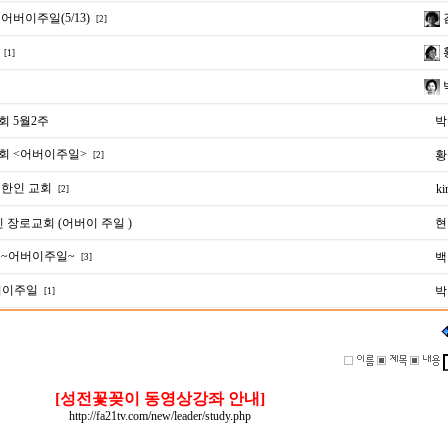
버이주일(5/13)
[2]
[1]
 5월2주
박
회 <어버이주일>
황
[2]
한인 교회
ki
[2]
 장로교회 (어버이 주일 )
현
~어버이주일~
백
[3]
버이주일
박
[1]
[성전꽃꽂이 동영상강좌 안내]
http://fa21tv.com/new/leader/study.php