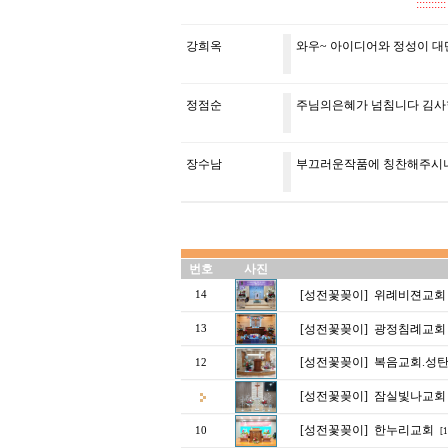
::::
강희옥
와우~ 아이디어와 정성이 대
정점순
주님의은혜가 넘침니다 김
장수남
부끄러운작품에 칭찬해주시니
번호
사진
[성전꽃꽂이]
위례비젼교회
14
[성전꽃꽂이]
광정침례교회
13
[성전꽃꽂이]
복음교회.성
12
[성전꽃꽂이]
잠실빛나교회
[성전꽃꽂이]
한누리교회
10
[1