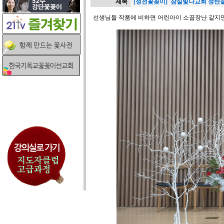
제목
[성전꽃꽂이] 잠실빛나교회 성탄
선생님들 작품에 비하면 어린아이 소꿉장난 같지만