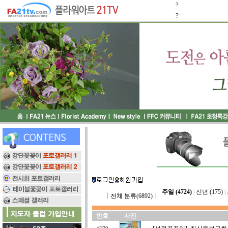
?
?
주일 (4724)
|
신년 (175)
|
┃
전체 분류(6892)
┃
번호
사진