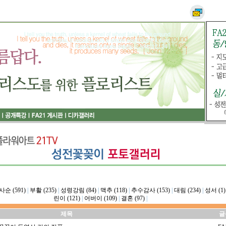
사순 (591)
|
부활 (235)
|
성령강림 (84)
|
맥추 (118)
|
추수감사 (153)
|
대림 (234)
|
성서 (1)
린이 (121)
|
어버이 (109)
|
결혼 (97)
|
제목
글