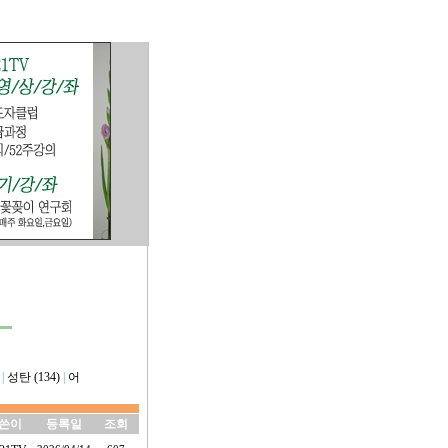
|
성탄 (134)
|
어
쓴이
등록일
조회