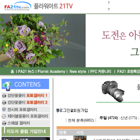
?
?
주일 (4724)
|
신년 (175)
|
┃
전체 분류(6892)
┃
번호
사진