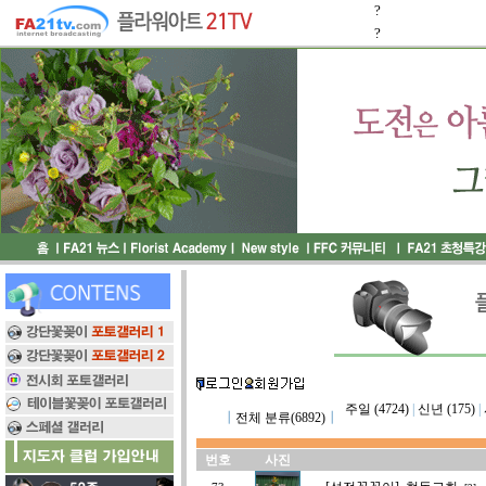
?
?
주일 (4724)
|
신년 (175)
|
┃
전체 분류(6892)
┃
번호
사진