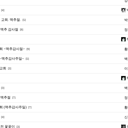
강
[4]
교회. 맥추절.
박
[5]
맥추 감사절
정
[9]
회 <맥추감사절>
황
[9]
~맥추감사주일~
백
[5]
교회
이
[3]
백
[3]
 맥추절
정
[7]
 (맥추감사주일)
황
[7]
신
[4]
전 꽃꽂이
[3]