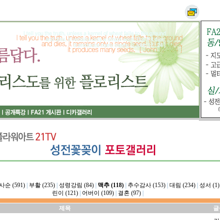
사순 (591)
|
부활 (235)
|
성령강림 (84)
|
맥추 (118)
|
추수감사 (153)
|
대림 (234)
|
성서 (1)
린이 (121)
|
어버이 (109)
|
결혼 (97)
|
제목
글