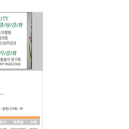
|
성탄 (134)
|
어
쓴이
등록일
조회