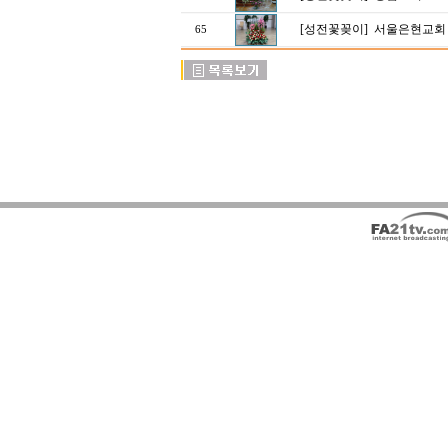
[성전꽃꽂이]
서울은현교회
65