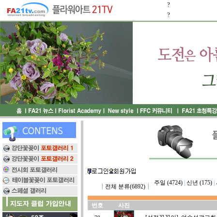
?
?
주일 (4724)
|
신년 (175)
|
┃
전체 분류(6892)
┃
번호
사진