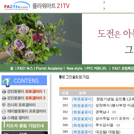
?
?
번호
분류
[회원꽃꽂이]
창립기념일 김인홍 (교
394
성찬예식 (봉사부장 이금
[회원꽃꽂이]
393
권혁남-1
[회원꽃꽂이]
392
[2]
성서주일 서기 조유미
[회원꽃꽂이]
391
[
추수감사절
[회원꽃꽂이]
390
[1]
[회원꽃꽂이]
대강절( 대림절)
389