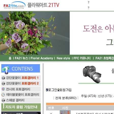
?
?
주일 (4724)
|
신년 (175)
|
┃
전체 분류(6892)
┃
번호
사진