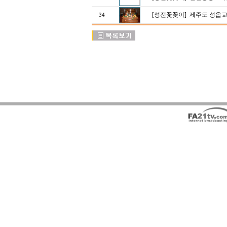
[성전꽃꽂이]
제주도 성읍교
34