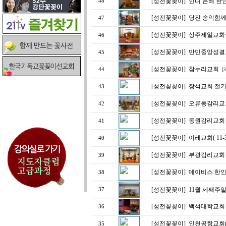
[성전꽃꽂이]
인디 은혜 한
48
[성전꽃꽂이]
당진 송악함께
47
[성전꽃꽂이]
상주제일교회
46
[성전꽃꽂이]
만민중앙성결
45
[성전꽃꽂이]
참누리교회
44
[3
[성전꽃꽂이]
장석교회 절
43
[성전꽃꽂이]
오류동감리교회
42
[성전꽃꽂이]
동원감리교회 추
41
[성전꽃꽂이]
이레교회( 11
40
[성전꽃꽂이]
부광감리교회
39
[성전꽃꽂이]
데이비스 한인교
38
[성전꽃꽂이]
11월 세째주일
37
[성전꽃꽂이]
백석대학교회
36
[성전꽃꽂이]
인천공항교회
35