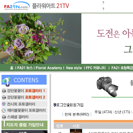
?
?
주일 (4724)
|
신년 (175)
|
┃
전체 분류(6892)
┃
번호
사진