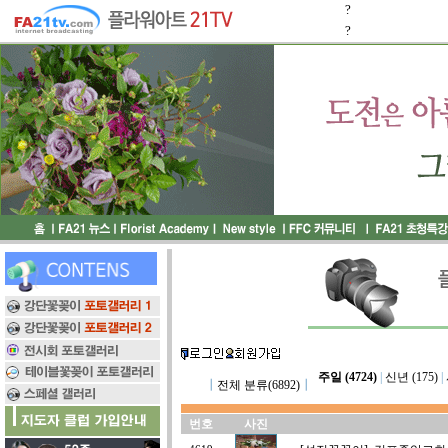
?
?
주일 (4724)
|
신년 (175)
|
┃
전체 분류(6892)
┃
번호
사진