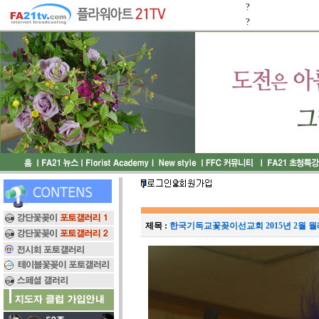
?
?
제목 :
한국기독교꽃꽂이선교회 2015년 2월 월례