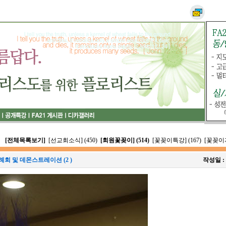
[전체목록보기]
[선교회소식] (450)
[회원꽃꽂이] (514)
[꽃꽂이특강] (167)
[꽃꽂이자
회 및 데몬스트레이션 (2 )
작성일 :