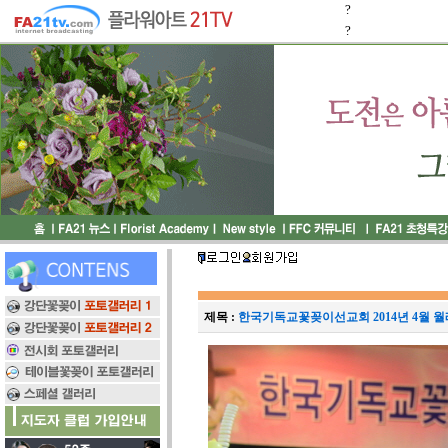
?
?
제목 :
한국기독교꽃꽂이선교회 2014년 4월 월례