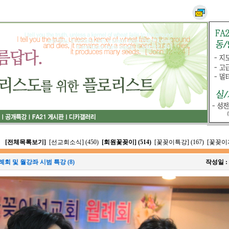
[전체목록보기]
[선교회소식] (450)
[회원꽃꽂이] (514)
[꽃꽂이특강] (167)
[꽃꽂이자
회 및 월강좌 시범 특강 (8)
작성일 :