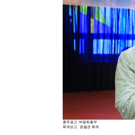
총무광고 :박용희총무
회계보고 : 윤필은 회계