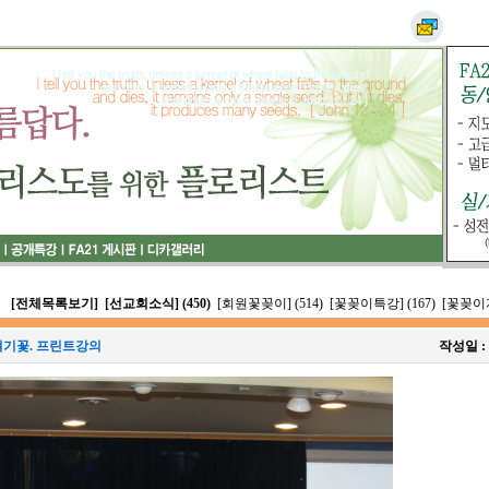
[전체목록보기]
[선교회소식] (450)
[회원꽃꽂이] (514)
[꽃꽂이특강] (167)
[꽃꽂이자
 절기꽃. 프린트강의
작성일 :