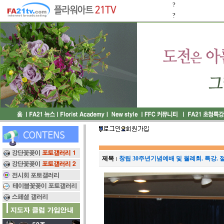
?
?
제목 :
창립 30주년기념예배 및 월례회. 특강.