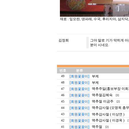
재료 : 잎모란, 댄파래, 수국, 후리지아, 삼지닥,
김정희
그야 말로 기가 막히게 
분이 시네요.
번호
분류
[회원꽃꽂이]
부케
49
[회원꽃꽂이]
부케
48
맥추주일(홍보부장 이희
[회원꽃꽂이]
47
맥추절김헤숙
[회원꽃꽂이]
46
[3]
맥추절 이금주
[회원꽃꽂이]
45
[2]
맥추감사절 (오명옥 총무
[회원꽃꽂이]
44
[회원꽃꽂이]
맥추감사절 ( 이상연 )
43
맥추감사절 ( 이경옥 )
[회원꽃꽂이]
42
[
맥주절
[회원꽃꽂이]
41
[2]