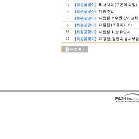
[회원꽃꽂이]
리서치회 (구은회 회장)
40
[회원꽃꽂이]
대림주일
39
대림절 북수원 감리교회
[회원꽃꽂이]
38
대림절 (조유미)
[회원꽃꽂이]
[1]
[회원꽃꽂이]
대림절 회장 유명자
36
[회원꽃꽂이]
대강절; 정현숙 봉사부장
35