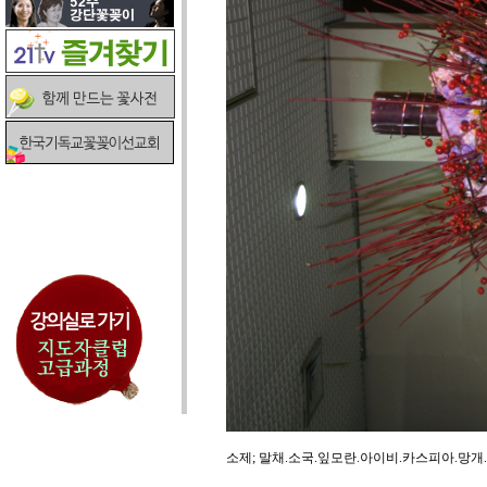
소제; 말채.소국.잎모란.아이비.카스피아.망개