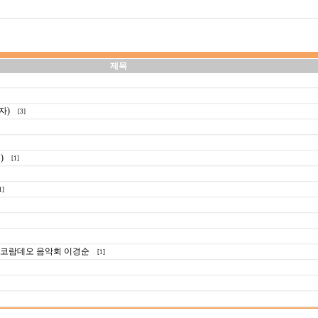
제목
자)
[3]
)
[1]
1]
 코람데오 음악회 이경순
[1]