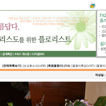
[전체목록보기]
[선교회소식] (450)
[회원꽃꽂이] (514)
[꽃꽂이특강] (167)
[꽃꽂이자
작성일 :