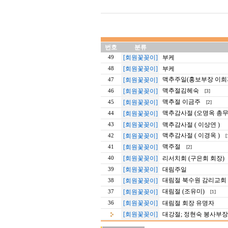
번호
분류
[회원꽃꽂이]
부케
49
[회원꽃꽂이]
부케
48
맥추주일(홍보부장 이희
[회원꽃꽂이]
47
맥추절김헤숙
[회원꽃꽂이]
46
[3]
맥추절 이금주
[회원꽃꽂이]
45
[2]
맥추감사절 (오명옥 총무
[회원꽃꽂이]
44
[회원꽃꽂이]
맥추감사절 ( 이상연 )
43
맥추감사절 ( 이경옥 )
[회원꽃꽂이]
42
[
맥주절
[회원꽃꽂이]
41
[2]
[회원꽃꽂이]
리서치회 (구은회 회장)
40
[회원꽃꽂이]
대림주일
39
대림절 북수원 감리교회
[회원꽃꽂이]
38
대림절 (조유미)
[회원꽃꽂이]
37
[1]
[회원꽃꽂이]
대림절 회장 유명자
36
[회원꽃꽂이]
대강절; 정현숙 봉사부장