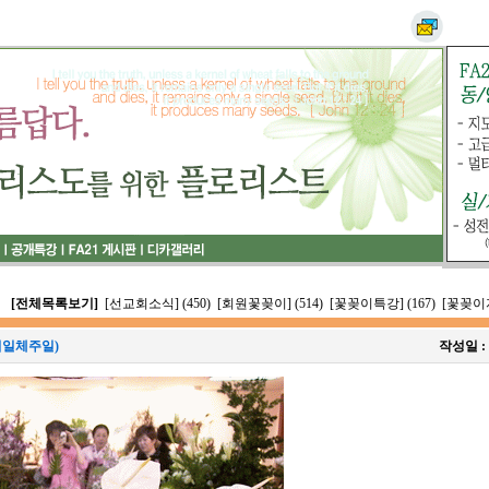
[전체목록보기]
[선교회소식] (450)
[회원꽃꽂이] (514)
[꽃꽂이특강] (167)
[꽃꽂이자
위일체주일)
작성일 :