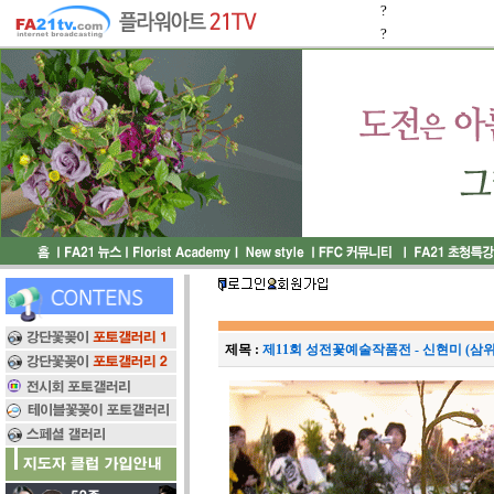
?
?
제목 :
제11회 성전꽃예술작품전 - 신현미 (삼