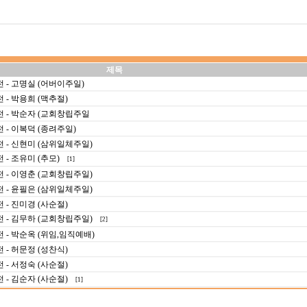
제목
 - 고명실 (어버이주일)
- 박용희 (맥추절)
 - 박순자 (교회창립주일
 - 이복덕 (종려주일)
 - 신현미 (삼위일체주일)
- 조유미 (추모)
[1]
 - 이영춘 (교회창립주일)
 - 윤필은 (삼위일체주일)
- 진미경 (사순절)
 - 김무하 (교회창립주일)
[2]
- 박순옥 (위임,임직예배)
- 허문정 (성찬식)
- 서정숙 (사순절)
- 김순자 (사순절)
[1]