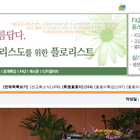
[전체목록보기]
[선교회소식] (450)
[회원꽃꽂이] (514)
[꽃꽂이특강] (167)
[꽃꽂이자
작성일 :