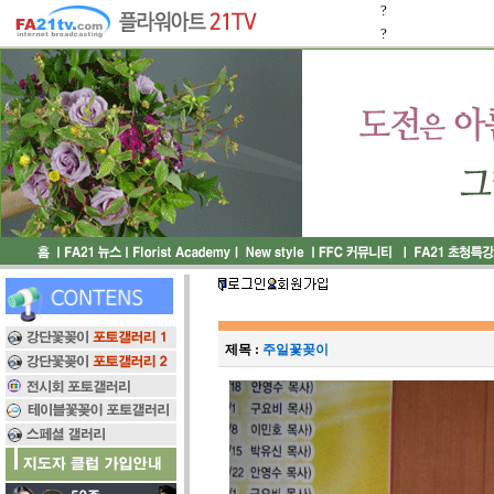
?
?
제목 :
주일꽃꽂이