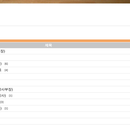
제목
장)
)
[6]
옥
[4]
봉사부장)
이사)
[1]
[3]
)
[1]