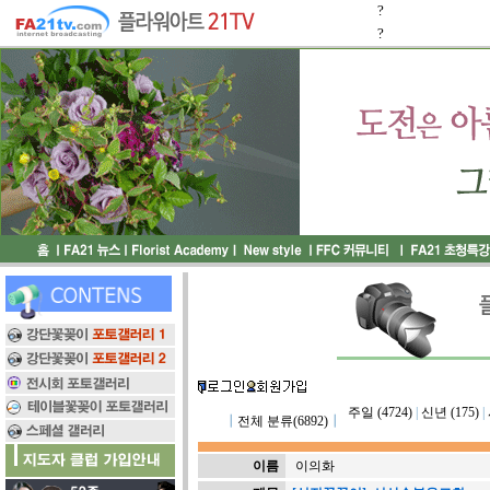
?
?
주일 (4724)
|
신년 (175)
|
┃
전체 분류(6892)
┃
이름
이의화