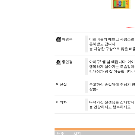
::::
허광옥
어린이들의 예쁘고 사랑스런
은혜받고 갑니다
늘 다양한 구상으로 많은 배
황인경
아이구! 쌤 넘 예쁩니다. 아
행복하게 살아가는 모습같아요.
강대상과 넘 잘 어울립니다. 수
박신실
수고하신 손길위에 주님의 한없
샬롬~
이의화
다녀가신 선생닝들 감사합니다
늘 건강하시고 행복하세요 ~~
번호
사진