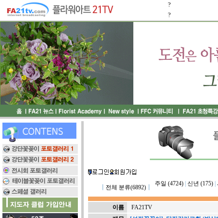
?
?
주일 (4724)
|
신년 (175)
|
┃
전체 분류(6892)
┃
이름
FA21TV