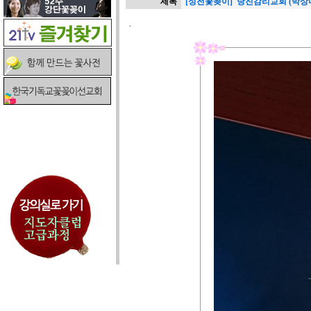
제목
[성전꽃꽂이] 당진감리교회 (박상
.