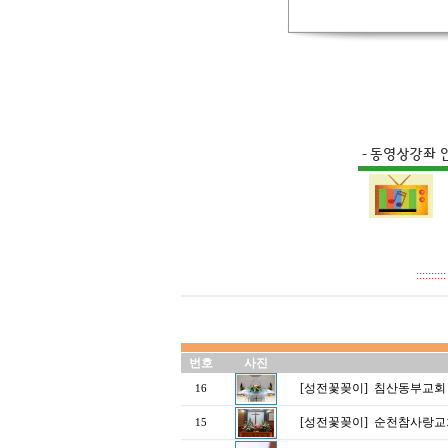
::::
번호
사진
[성전꽃꽂이]
침산동부교회 
16
[성전꽃꽂이]
순천참사랑교
15