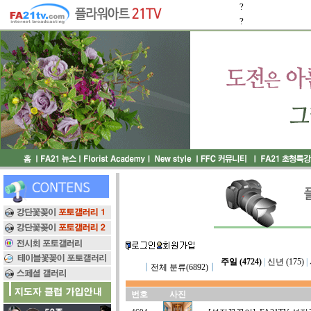
?
?
주일 (4724)
|
신년 (175)
|
┃
전체 분류(6892)
┃
번호
사진