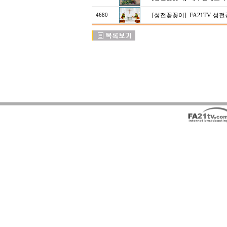
[성전꽃꽂이]
FA21TV 성
4680