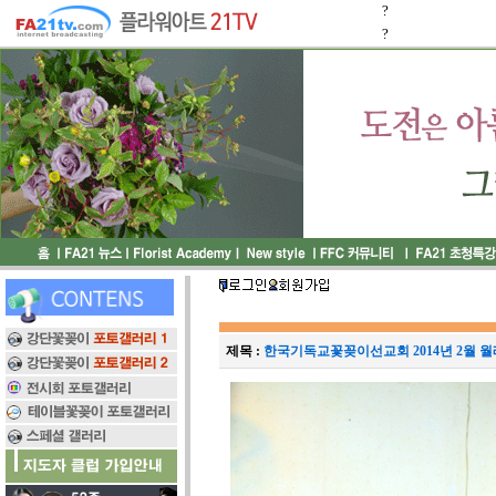
?
?
제목 :
한국기독교꽃꽂이선교회 2014년 2월 월례