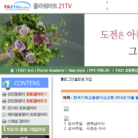
?
?
제목 :
한국기독교꽃꽂이선교회 2014년 10월 월
1. 성서주일 : 권혁남이사
2. 성서주일 : 서경순 이사