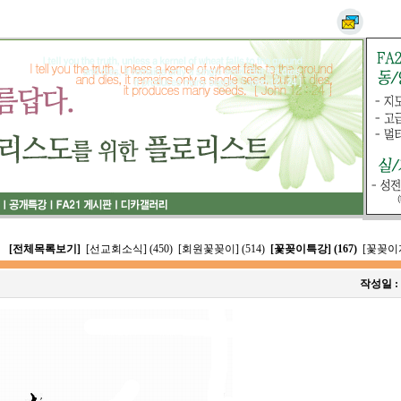
[전체목록보기]
[선교회소식] (450)
[회원꽃꽂이] (514)
[꽃꽂이특강] (167)
[꽃꽂이자
작성일 :