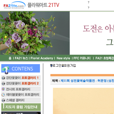
?
?
제목 :
제11회 성전꽃예술작품전 - 허문정 (성찬