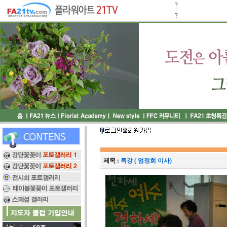
?
?
제목 :
특강 ( 엄정희 이사)