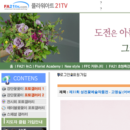
?
?
제목 :
제11회 성전꽃예술작품전 - 고명실 (어