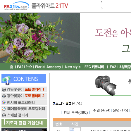
?
?
주일 (4724)
|
신년 (175)
|
┃
전체 분류(6892)
┃
번호
사진