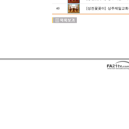
[성전꽃꽂이]
상주제일교회
40