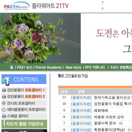
?
?
번호
분류
[꽃꽂이자료]
한국기독교꽃 꽂이선교 11
11
성전꽃꽂이 작품집 특가
[꽃꽂이자료]
10
[꽃꽂이자료]
폐회예배
9
[꽃꽂이자료]
박용희 프린트 강의
8
꽃꽂이책 문의
[꽃꽂이자료]
7
[2]
회원꽃꽃이(권혁남)
[꽃꽂이자료]
6
[1]