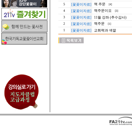
책 주문
[꽃꽂이자료]
5
[4]
책주문이요
[꽃꽂이자료]
4
[3]
[꽃꽂이자료]
11월 강좌 (추수감사)
3
책주문
[꽃꽂이자료]
2
[1]
[꽃꽂이자료]
교회력과 색깔
1