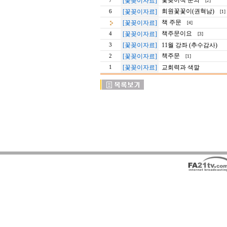
꽃꽂이책 문의
[꽃꽂이자료]
7
[2]
회원꽃꽃이(권혁남)
[꽃꽂이자료]
6
[1]
책 주문
[꽃꽂이자료]
[4]
책주문이요
[꽃꽂이자료]
4
[3]
[꽃꽂이자료]
11월 강좌 (추수감사)
3
책주문
[꽃꽂이자료]
2
[1]
[꽃꽂이자료]
교회력과 색깔
1