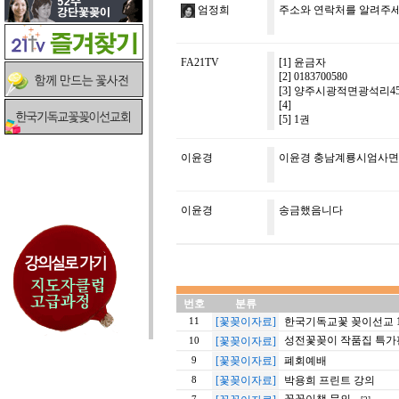
엄정희
주소와 연락처를 알려주세
FA21TV
[1] 윤금자
[2] 0183700580
[3] 양주시광적면광석리45
[4]
[5] 1권
이윤경
이윤경 충남계룡시엄사면 엄사
이윤경
송금했음니다
번호
분류
[꽃꽂이자료]
한국기독교꽃 꽂이선교 11
11
성전꽃꽂이 작품집 특가
[꽃꽂이자료]
10
[꽃꽂이자료]
폐회예배
9
[꽃꽂이자료]
박용희 프린트 강의
8