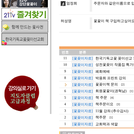
엄정희
주문자와 같은이름으로 
허성영
꽃꽃이 책 구입하고싶어
번호
분류
[꽃꽂이자료]
한국기독교꽃 꽂이선교 11
11
성전꽃꽂이 작품집 특가
[꽃꽂이자료]
10
[꽃꽂이자료]
폐회예배
9
[꽃꽂이자료]
박용희 프린트 강의
8
꽃꽂이책 문의
[꽃꽂이자료]
[2]
회원꽃꽃이(권혁남)
[꽃꽂이자료]
6
[1]
책 주문
[꽃꽂이자료]
5
[4]
책주문이요
[꽃꽂이자료]
4
[3]
[꽃꽂이자료]
11월 강좌 (추수감사)
3
책주문
[꽃꽂이자료]
2
[1]
[꽃꽂이자료]
교회력과 색깔
1