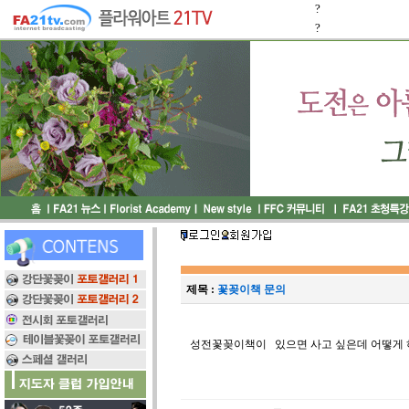
?
?
제목 :
꽃꽂이책 문의
성전꽃꽂이책이 있으면 사고 싶은데 어떻게 