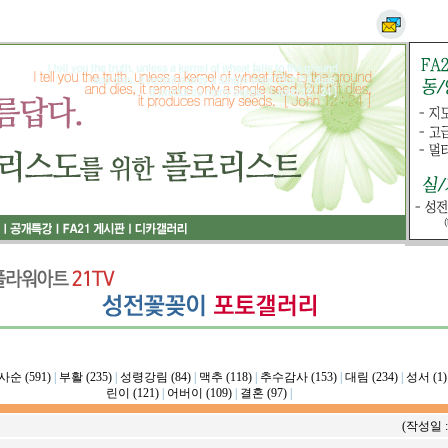
사순 (591)
|
부활 (235)
|
성령강림 (84)
|
맥추 (118)
|
추수감사 (153)
|
대림 (234)
|
성서 (1)
린이 (121)
|
어버이 (109)
|
결혼 (97)
|
(작성일 